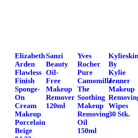
Elizabeth
Sanzi
Yves
Kylieski
Arden
Beauty
Rocher
By
Flawless
Oil-
Pure
Kylie
Finish
Free
Camomille
Jenner
Sponge-
Makeup
The
Makeup
On
Remover
Soothing
Removin
Cream
120ml
Makeup
Wipes
Makeup
Removing
30 Stk.
Porcelain
Oil
Beige
150ml