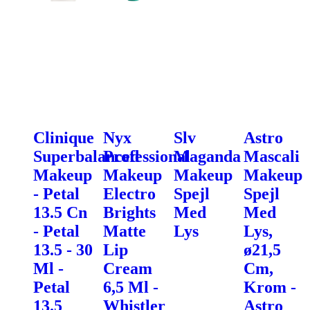
Clinique
Nyx
Slv
Astro
Superbalanced
Professional
Maganda
Mascali
Makeup
Makeup
Makeup
Makeup
- Petal
Electro
Spejl
Spejl
13.5 Cn
Brights
Med
Med
- Petal
Matte
Lys
Lys,
13.5 - 30
Lip
ø21,5
Ml -
Cream
Cm,
Petal
6,5 Ml -
Krom -
13.5
Whistler
Astro