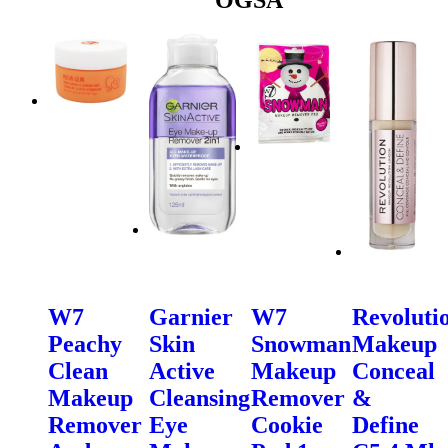
W7
Garnier
W7
Revoluti
Peachy
Skin
Snowman
Makeup
Clean
Active
Makeup
Conceal
Makeup
Cleansing
Remover
&
Remover
Eye
Cookie
Define