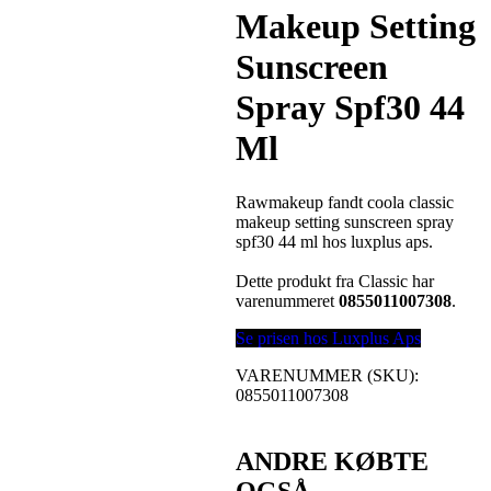
Makeup Setting
Sunscreen
Spray Spf30 44
Ml
Rawmakeup fandt coola classic
makeup setting sunscreen spray
spf30 44 ml hos luxplus aps.
Dette produkt fra Classic har
varenummeret
0855011007308
.
Se prisen hos Luxplus Aps
VARENUMMER (SKU):
0855011007308
ANDRE KØBTE
OGSÅ