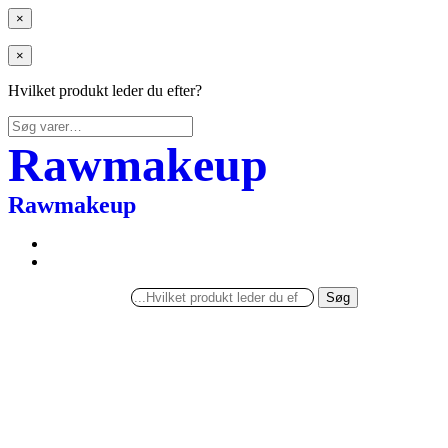
×
×
Hvilket produkt leder du efter?
Søg
efter:
Rawmakeup
Rawmakeup
Søg