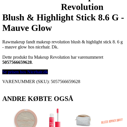
Revolution
Blush & Highlight Stick 8.6 G -
Mauve Glow
Rawmakeup fandt makeup revolution blush & highlight stick 8. 6 g
- mauve glow hos nicehair. Dk.
Dette produkt fra Makeup Revolution har varenummeret
5057566659628
.
Se prisen hos Nicehair.dk
VARENUMMER (SKU):
5057566659628
ANDRE KØBTE OGSÅ