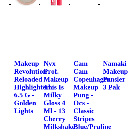
Makeup
Nyx
Cam
Namaki
Revolution
Prof.
Cam
Makeup
Reloaded
Makeup
Copenhagen
Pensler
Highlighter
This Is
Makeup
3 Pak
6.5 G -
Milky
Pung -
Golden
Gloss 4
Ocs -
Lights
Ml - 13
Classic
Cherry
Stripes
Milkshake
Blue/Praline