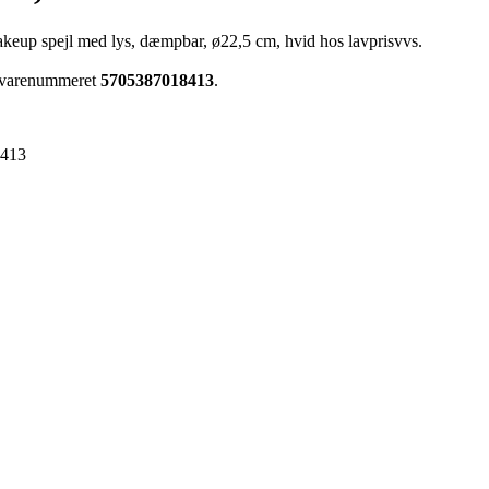
keup spejl med lys, dæmpbar, ø22,5 cm, hvid hos lavprisvvs.
ar varenummeret
5705387018413
.
8413