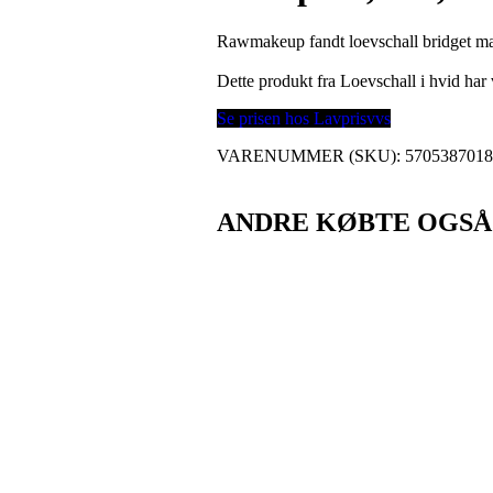
Rawmakeup fandt loevschall bridget ma
Dette produkt fra Loevschall i hvid h
Se prisen hos Lavprisvvs
VARENUMMER (SKU):
570538701
ANDRE KØBTE OGSÅ