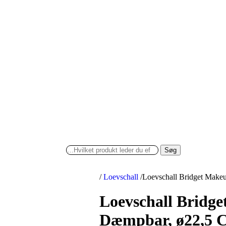
Søg
/
Loevschall
/
Loevschall Bridget Make
Loevschall Bridge
Dæmpbar, ø22,5 