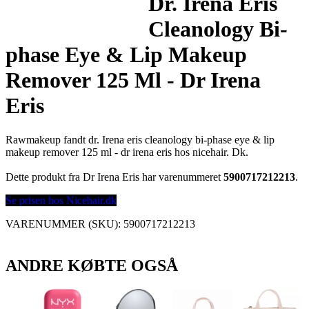
Dr. Irena Eris
Cleanology Bi-
phase Eye & Lip Makeup
Remover 125 Ml - Dr Irena
Eris
Rawmakeup fandt dr. Irena eris cleanology bi-phase eye & lip
makeup remover 125 ml - dr irena eris hos nicehair. Dk.
Dette produkt fra Dr Irena Eris har varenummeret
5900717212213
.
Se prisen hos Nicehair.dk
VARENUMMER (SKU):
5900717212213
ANDRE KØBTE OGSÅ