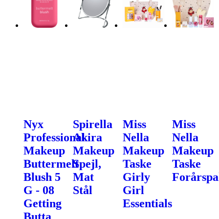
Nyx
Spirella
Miss
Miss
Professional
Akira
Nella
Nella
Makeup
Makeup
Makeup
Makeup
Buttermelt
Spejl,
Taske
Taske
Blush 5
Mat
Girly
Forårspa
G - 08
Stål
Girl
Getting
Essentials
Butta