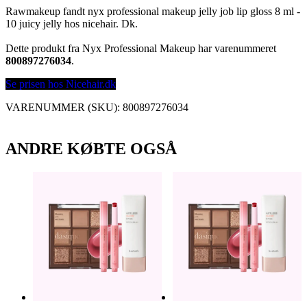
Rawmakeup fandt nyx professional makeup jelly job lip gloss 8 ml -
10 juicy jelly hos nicehair. Dk.
Dette produkt fra Nyx Professional Makeup har varenummeret
800897276034
.
Se prisen hos Nicehair.dk
VARENUMMER (SKU):
800897276034
ANDRE KØBTE OGSÅ