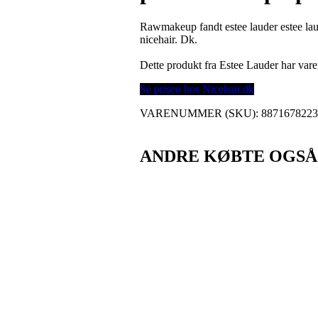
Rawmakeup fandt estee lauder estee lau
nicehair. Dk.
Dette produkt fra Estee Lauder har va
Se prisen hos Nicehair.dk
VARENUMMER (SKU):
887167822
ANDRE KØBTE OGSÅ