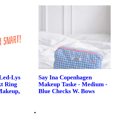
 Led-Lys
Say Ina Copenhagen
kt Ring
Makeup Taske - Medium -
 Makeup,
Blue Checks W. Bows