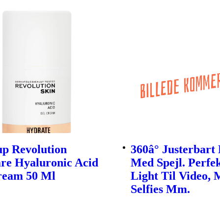
p Revolution
360â° Justerbart
re Hyaluronic Acid
Med Spejl. Perfe
ream 50 Ml
Light Til Video,
Selfies Mm.