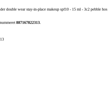
der double wear stay-in-place makeup spf10 - 15 ml - 3c2 pebble hos
renummeret
887167822313
.
313